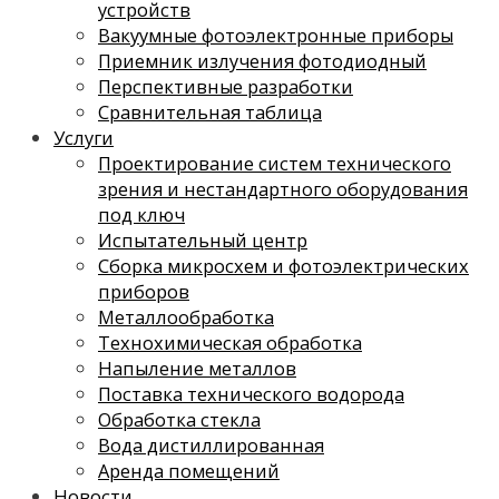
устройств
Вакуумные фотоэлектронные приборы
Приемник излучения фотодиодный
Перспективные разработки
Сравнительная таблица
Услуги
Проектирование систем технического
зрения и нестандартного оборудования
под ключ
Испытательный центр
Сборка микросхем и фотоэлектрических
приборов
Металлообработка
Технохимическая обработка
Напыление металлов
Поставка технического водорода
Обработка стекла
Вода дистиллированная
Аренда помещений
Новости