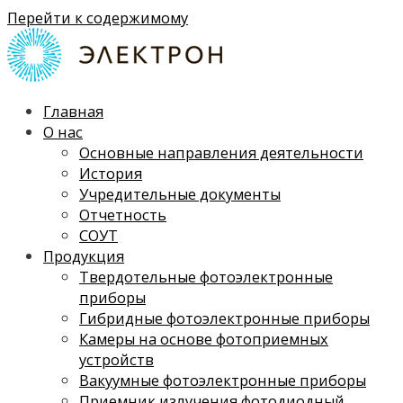
Перейти к содержимому
Главная
О нас
Основные направления деятельности
История
Учредительные документы
Отчетность
СОУТ
Продукция
Твердотельные фотоэлектронные
приборы
Гибридные фотоэлектронные приборы
Камеры на основе фотоприемных
устройств
Вакуумные фотоэлектронные приборы
Приемник излучения фотодиодный