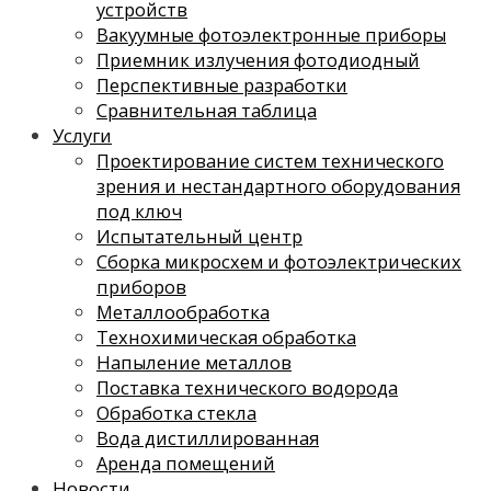
устройств
Вакуумные фотоэлектронные приборы
Приемник излучения фотодиодный
Перспективные разработки
Сравнительная таблица
Услуги
Проектирование систем технического
зрения и нестандартного оборудования
под ключ
Испытательный центр
Сборка микросхем и фотоэлектрических
приборов
Металлообработка
Технохимическая обработка
Напыление металлов
Поставка технического водорода
Обработка стекла
Вода дистиллированная
Аренда помещений
Новости