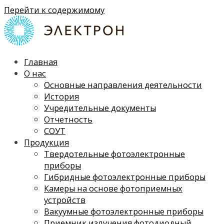
Перейти к содержимому
Главная
О нас
Основные направления деятельности
История
Учредительные документы
Отчетность
СОУТ
Продукция
Твердотельные фотоэлектронные
приборы
Гибридные фотоэлектронные приборы
Камеры на основе фотоприемных
устройств
Вакуумные фотоэлектронные приборы
Приемник излучения фотодиодный