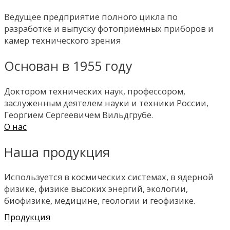
ультрафиолетовый гибридн
Применение:
Ведущее предприятие полного цикла по
ТВ прибор. ФЧУ УТК-УФ1
Применение:
разработке и выпуску фотоприёмных приборов и
- Телевизионная аппаратура с непрерывным 
камер технического зрения
ным освещением в системах преобразования
- медицина (импульсные рентгеновские
Применение:
обработки изображения;
Основан в 1955 году
томографы),
- высокочувствительная малогабаритная тел
- Измери­тельные устройства.
- биология,
аппаратура
Доктором технических наук, профессором,
- рентгеновская дальняя космическая связь,
- системы наблюдения для летательных аппа
заслуженным деятелем науки и техники России,
- аппаратура рентгеноструктурного и
- системы контроля потерь на линиях электр
Георгием Сергеевичем Вильдгрубе.
рентгеноспектрального анализа
О нас
Наша продукция
Используется в космических системах, в ядерной
физике, физике высоких энергий, экологии,
биофизике, медицине, геологии и геофизике.
Продукция