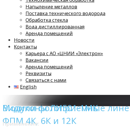
Напыление металлов
Поставка технического водорода
Обработка стекла
Вода дистиллированная
Аренда помещений
Новости
Контакты
Карьера с АО «ЦНИИ «Электрон»
Вакансии
Аренда помещений
Реквизиты
Связаться с нами
English
Модули фотоприемные лин
Видиконы ЛИ501-1МК
ФПМ 4К, 6К и 12К
Применение: