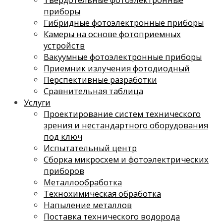
приборы
Гибридные фотоэлектронные приборы
Камеры на основе фотоприемных
устройств
Вакуумные фотоэлектронные приборы
Приемник излучения фотодиодный
Перспективные разработки
Сравнительная таблица
Услуги
Проектирование систем технического
зрения и нестандартного оборудования
под ключ
Испытательный центр
Сборка микросхем и фотоэлектрических
приборов
Металлообработка
Технохимическая обработка
Напыление металлов
Поставка технического водорода