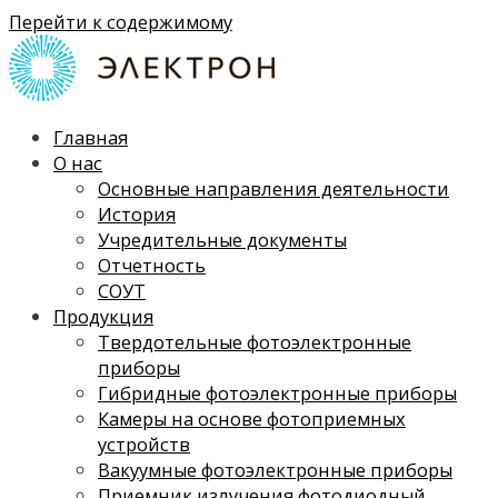
Перейти к содержимому
Главная
О нас
Основные направления деятельности
История
Учредительные документы
Отчетность
СОУТ
Продукция
Твердотельные фотоэлектронные
приборы
Гибридные фотоэлектронные приборы
Камеры на основе фотоприемных
устройств
Вакуумные фотоэлектронные приборы
Приемник излучения фотодиодный