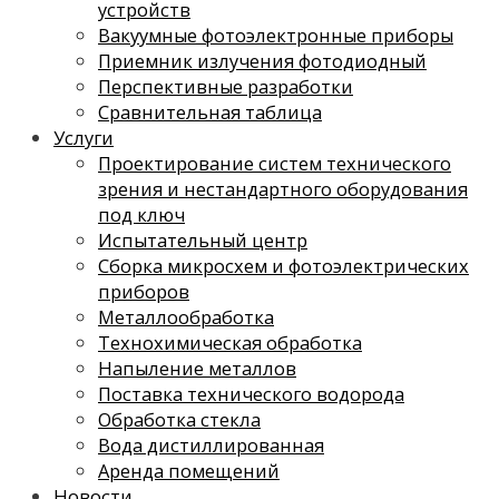
устройств
Вакуумные фотоэлектронные приборы
Приемник излучения фотодиодный
Перспективные разработки
Сравнительная таблица
Услуги
Проектирование систем технического
зрения и нестандартного оборудования
под ключ
Испытательный центр
Сборка микросхем и фотоэлектрических
приборов
Металлообработка
Технохимическая обработка
Напыление металлов
Поставка технического водорода
Обработка стекла
Вода дистиллированная
Аренда помещений
Новости