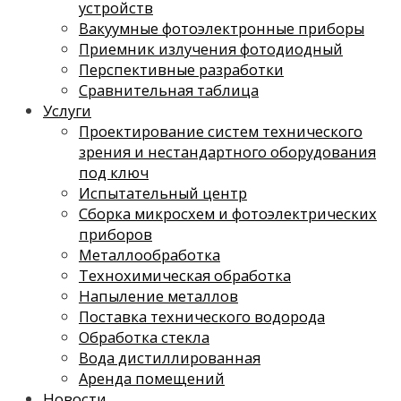
устройств
Вакуумные фотоэлектронные приборы
Приемник излучения фотодиодный
Перспективные разработки
Сравнительная таблица
Услуги
Проектирование систем технического
зрения и нестандартного оборудования
под ключ
Испытательный центр
Сборка микросхем и фотоэлектрических
приборов
Металлообработка
Технохимическая обработка
Напыление металлов
Поставка технического водорода
Обработка стекла
Вода дистиллированная
Аренда помещений
Новости