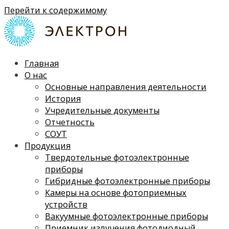
Перейти к содержимому
Главная
О нас
Основные направления деятельности
История
Учредительные документы
Отчетность
СОУТ
Продукция
Твердотельные фотоэлектронные
приборы
Гибридные фотоэлектронные приборы
Камеры на основе фотоприемных
устройств
Вакуумные фотоэлектронные приборы
Приемник излучения фотодиодный