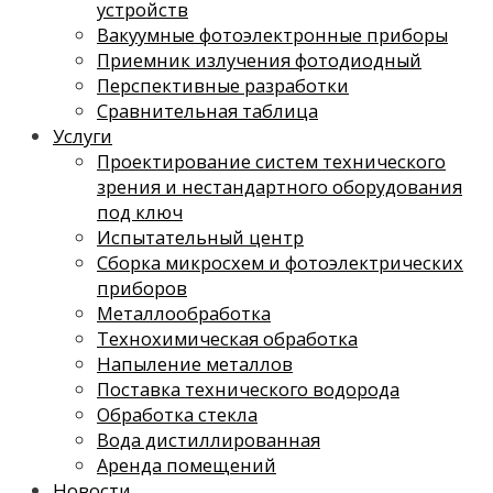
устройств
Вакуумные фотоэлектронные приборы
Приемник излучения фотодиодный
Перспективные разработки
Сравнительная таблица
Услуги
Проектирование систем технического
зрения и нестандартного оборудования
под ключ
Испытательный центр
Сборка микросхем и фотоэлектрических
приборов
Металлообработка
Технохимическая обработка
Напыление металлов
Поставка технического водорода
Обработка стекла
Вода дистиллированная
Аренда помещений
Новости