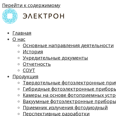
Перейти к содержимому
Главная
О нас
Основные направления деятельности
История
Учредительные документы
Отчетность
СОУТ
Продукция
Твердотельные фотоэлектронные пр
Гибридные фотоэлектронные прибор
Камеры на основе фотоприемных устр
Вакуумные фотоэлектронные прибор
Приемник излучения фотодиодный
Перспективные разработки