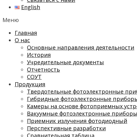
English
Меню
Главная
О нас
Основные направления деятельности
История
Учредительные документы
Отчетность
СОУТ
Продукция
Твердотельные фотоэлектронные пр
Гибридные фотоэлектронные прибор
Камеры на основе фотоприемных устр
Вакуумные фотоэлектронные прибор
Приемник излучения фотодиодный
Перспективные разработки
Сравнительная таблица