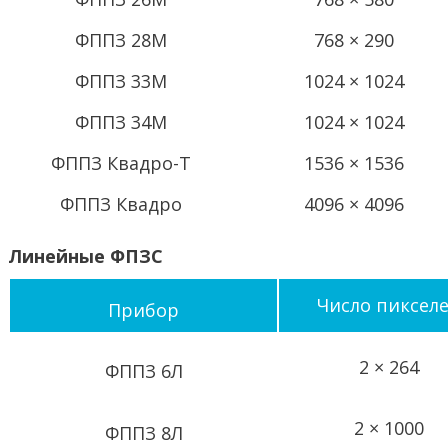
ФППЗ 28М
768 × 290
ФППЗ 33М
1024 × 1024
ФППЗ 34М
1024 × 1024
ФППЗ Квадро-Т
1536 × 1536
ФППЗ Квадро
4096 × 4096
Линейные ФПЗС
Число пиксел
Прибор
2 × 264
ФППЗ 6Л
2 × 1000
ФППЗ 8Л