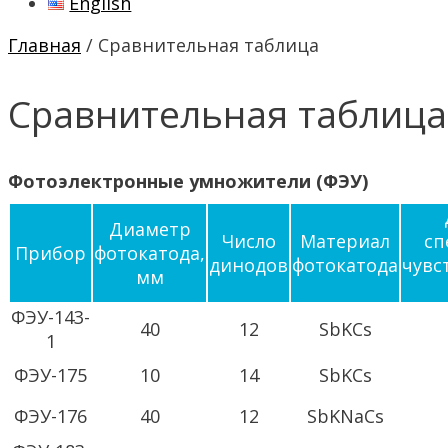
English
Главная
/ Сравнительная таблица
Сравнительная таблица
Фотоэлектронные умножители (ФЭУ)
Диаметр
Число
Материал
сп
Прибор
фотокатода,
динодов
фотокатода
чувс
мм
ФЭУ-143-
40
12
SbKCs
1
ФЭУ-175
10
14
SbKCs
ФЭУ-176
40
12
SbKNaCs