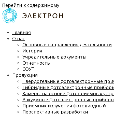
Перейти к содержимому
Главная
О нас
Основные направления деятельности
История
Учредительные документы
Отчетность
СОУТ
Продукция
Твердотельные фотоэлектронные пр
Гибридные фотоэлектронные прибор
Камеры на основе фотоприемных устр
Вакуумные фотоэлектронные прибор
Приемник излучения фотодиодный
Перспективные разработки