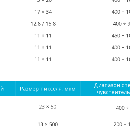
17 × 34
400 ÷ 1
12,8 / 15,8
400 ÷ 
11 × 11
450 ÷ 1
11 × 11
400 ÷ 1
11 × 11
400 ÷ 1
Диапазон сп
ей
Размер пикселя, мкм
чувствитель
23 × 50
400 ÷
13 × 500
200 ÷ 