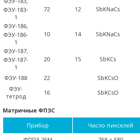
ФЭУ-183,
72
12
SbKNaCs
ФЭУ-183-
1
ФЭУ-186,
10
14
SbKNaCs
ФЭУ-186-
1
ФЭУ-187,
20
15
SbKCs
ФЭУ-187-
1
ФЭУ-188
22
SbKCsO
ФЭУ-
16
SbKCsO
тетрод
Матричные ФПЗС
Прибор
Число пикселей
ФППЗ 26М
768 × 580