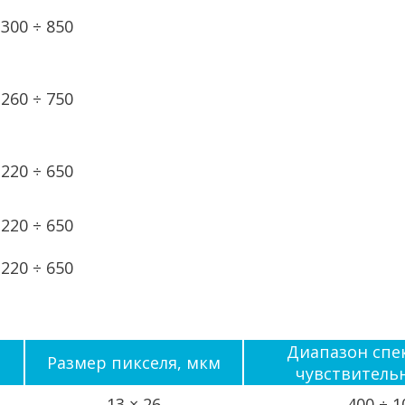
300 ÷ 850
260 ÷ 750
220 ÷ 650
220 ÷ 650
220 ÷ 650
Диапазон спе
Размер пикселя, мкм
чувствитель
13 × 26
400 ÷ 1