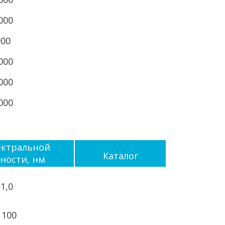
000
900
000
000
000
ектральной
Каталог
ности, нм
 1,0
1100