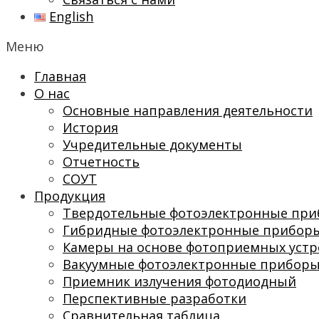
English
Меню
Главная
О нас
Основные направления деятельности
История
Учредительные документы
Отчетность
СОУТ
Продукция
Твердотельные фотоэлектронные пр
Гибридные фотоэлектронные прибор
Камеры на основе фотоприемных устр
Вакуумные фотоэлектронные прибор
Приемник излучения фотодиодный
Перспективные разработки
Сравнительная таблица