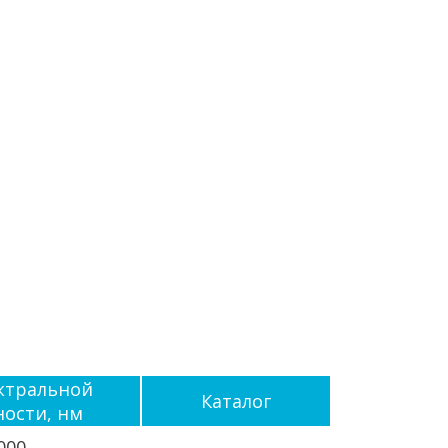
ктральной
Каталог
ности, нм
000