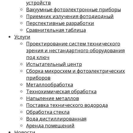
устройств
Вакуумные фотоэлектронные приборы
Приемник излучения фотодиодный
Перспективные разработки
Сравнительная таблица
Услуги
Проектирование систем технического
зрения и нестандартного оборудования
под ключ
Испытательный центр
Сборка микросхем и фотоэлектрических
приборов
Металлообработка
Технохимическая обработка
Напыление металлов
Поставка технического водорода
Обработка стекла
Вода дистиллированная
Аренда помещений
Новости