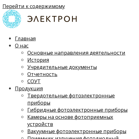
Перейти к содержимому
Главная
О нас
Основные направления деятельности
История
Учредительные документы
Отчетность
СОУТ
Продукция
Твердотельные фотоэлектронные
приборы
Гибридные фотоэлектронные приборы
Камеры на основе фотоприемных
устройств
Вакуумные фотоэлектронные приборы
Приемник излучения фотодиодный