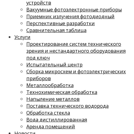
устройств
Вакуумные фотоэлектронные приборы
Приемник излучения фотодиодный
Перспективные разработки
Сравнительная таблица
Услуги
Проектирование систем технического
зрения и нестандартного оборудования
под ключ
Испытательный центр
Сборка микросхем и фотоэлектрических
приборов
Металлообработка
Технохимическая обработка
Напыление металлов
Поставка технического водорода
Обработка стекла
Вода дистиллированная
Аренда помещений
Новости