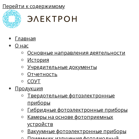
Перейти к содержимому
Главная
О нас
Основные направления деятельности
История
Учредительные документы
Отчетность
СОУТ
Продукция
Твердотельные фотоэлектронные
приборы
Гибридные фотоэлектронные приборы
Камеры на основе фотоприемных
устройств
Вакуумные фотоэлектронные приборы
Приемник излучения фотодиодный