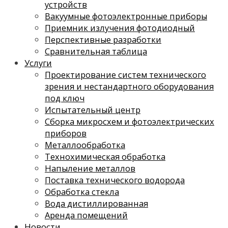
устройств
Вакуумные фотоэлектронные приборы
Приемник излучения фотодиодный
Перспективные разработки
Сравнительная таблица
Услуги
Проектирование систем технического
зрения и нестандартного оборудования
под ключ
Испытательный центр
Сборка микросхем и фотоэлектрических
приборов
Металлообработка
Технохимическая обработка
Напыление металлов
Поставка технического водорода
Обработка стекла
Вода дистиллированная
Аренда помещений
Новости