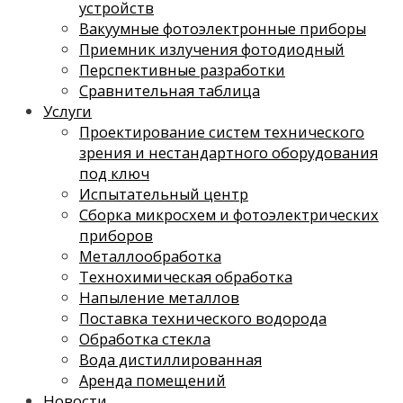
устройств
Вакуумные фотоэлектронные приборы
Приемник излучения фотодиодный
Перспективные разработки
Сравнительная таблица
Услуги
Проектирование систем технического
зрения и нестандартного оборудования
под ключ
Испытательный центр
Сборка микросхем и фотоэлектрических
приборов
Металлообработка
Технохимическая обработка
Напыление металлов
Поставка технического водорода
Обработка стекла
Вода дистиллированная
Аренда помещений
Новости