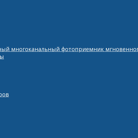
ный многоканальный фотоприемник мгновенног
ры
ров