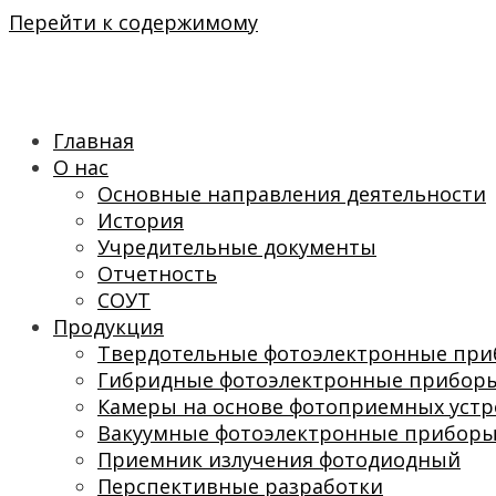
Перейти к содержимому
Главная
О нас
Основные направления деятельности
История
Учредительные документы
Отчетность
СОУТ
Продукция
Твердотельные фотоэлектронные пр
Гибридные фотоэлектронные прибор
Камеры на основе фотоприемных устр
Вакуумные фотоэлектронные прибор
Приемник излучения фотодиодный
Перспективные разработки