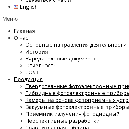
English
Меню
Главная
О нас
Основные направления деятельности
История
Учредительные документы
Отчетность
СОУТ
Продукция
Твердотельные фотоэлектронные пр
Гибридные фотоэлектронные прибор
Камеры на основе фотоприемных устр
Вакуумные фотоэлектронные прибор
Приемник излучения фотодиодный
Перспективные разработки
Сравнительная таблица