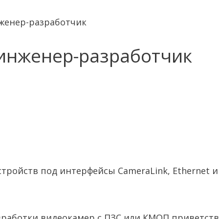
женер-разработчик
инженер-разработчик
ройств под интерфейсы CameraLink, Ethernet и
азработки видеокамер с ПЗС или КМОП приветств