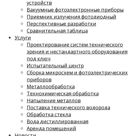
устройств
Вакуумные фотоэлектронные приборы
Приемник излучения фотодиодный
Перспективные разработки
Сравнительная таблица
Услуги
Проектирование систем технического
зрения и нестандартного оборудования
под ключ
Испытательный центр
Сборка микросхем и фотоэлектрических
приборов
Металлообработка
Технохимическая обработка
Напыление металлов
Поставка технического водорода
Обработка стекла
Вода дистиллированная
Аренда помещений
Новости