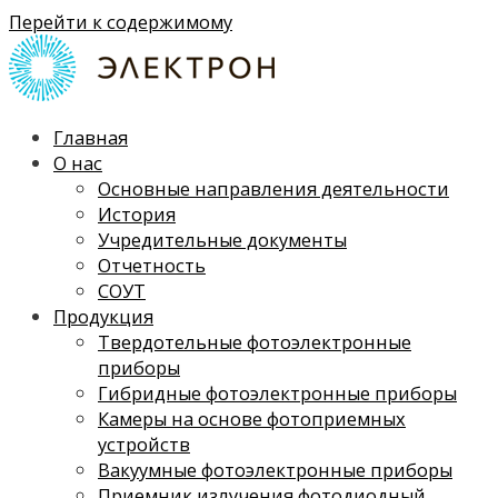
Перейти к содержимому
Главная
О нас
Основные направления деятельности
История
Учредительные документы
Отчетность
СОУТ
Продукция
Твердотельные фотоэлектронные
приборы
Гибридные фотоэлектронные приборы
Камеры на основе фотоприемных
устройств
Вакуумные фотоэлектронные приборы
Приемник излучения фотодиодный