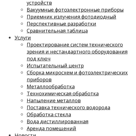
устройств
Вакуумные фотоэлектронные приборы
Приемник излучения фотодиодный
Перспективные разработки
Сравнительная таблица
Услуги
Проектирование систем технического
зрения и нестандартного оборудования
под ключ
Испытательный центр
Сборка микросхем и фотоэлектрических
приборов
Металлообработка
Технохимическая обработка
Напыление металлов
Поставка технического водорода
Обработка стекла
Вода дистиллированная
Аренда помещений
Новости