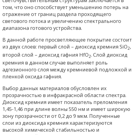
светочувствительным структурам заключается в
том, что оно способствует уменьшению потерь на
отражение от границ раздела проходящего
светового потока и увеличению спектрального
диапазона готового устройства.
В данной работе просветляющее покрытие состоит
из двух слоев: первый слой – диоксид кремния SiO
,
2
второй слой – диоксид гафния HfO
. Слой диоксид
2
кремния в данном случае выполняет роль
адгезионного слоя между кремниевой подложкой и
пленкой оксида гафния.
Выбор данных материалов обусловлен их
прозрачностью в инфракрасной области спектра.
Диоксид кремния имеет показатель преломления
1,45-1,46 при длине волны 550 нм и имеет широкую
зону прозрачности от 0,2 до 9 мкм. Полученные
слои из диоксида кремния характеризуются
высокой химической стабильностью и