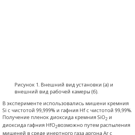
Рисунок 1. Внешний вид установки (а) и
внешний вид рабочей камеры (б).
В эксперименте использовались мишени кремния
Si с чистотой 99,999% и гафния Hf с чистотой 99,99%.
Получение пленок диоксида кремния SiO
и
2
диоксида гафния HfO
возможно путем распыления
2
мишеней в среде инертного газа аргона Ar с