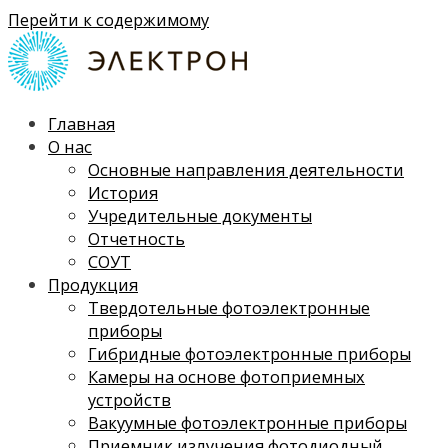
Перейти к содержимому
Главная
О нас
Основные направления деятельности
История
Учредительные документы
Отчетность
СОУТ
Продукция
Твердотельные фотоэлектронные
приборы
Гибридные фотоэлектронные приборы
Камеры на основе фотоприемных
устройств
Вакуумные фотоэлектронные приборы
Приемник излучения фотодиодный