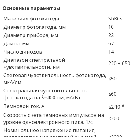
Основные параметры
Материал фотокатода
SbKCs
Диаметр фотокатода, мм
10
Диаметр прибора, мм
22
Длина, мм
67
Число динодов
14
Диапазон спектральной
220 ÷ 650
чувствительности, нм
Световая чувствительность фотокатода,
≤50
мкА/лм
Спектральная чувствительность
≤60
фотокатода на λ=400 нм, мА/Вт
-8
Темновой ток, А
≤2·10
Скорость счета темновых импульсов на
≤300
уровне одноэлектронного пика, 1/с
Номинальное напряжение питания,