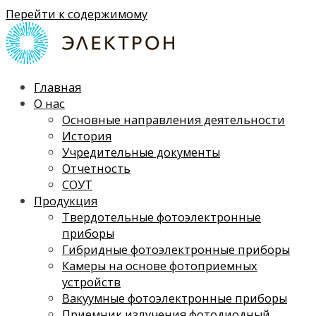
Перейти к содержимому
Главная
О нас
Основные направления деятельности
История
Учредительные документы
Отчетность
СОУТ
Продукция
Твердотельные фотоэлектронные
приборы
Гибридные фотоэлектронные приборы
Камеры на основе фотоприемных
устройств
Вакуумные фотоэлектронные приборы
Приемник излучения фотодиодный