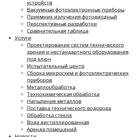
устройств
Вакуумные фотоэлектронные приборы
Приемник излучения фотодиодный
Перспективные разработки
Сравнительная таблица
Услуги
Проектирование систем технического
зрения и нестандартного оборудования
под ключ
Испытательный центр
Сборка микросхем и фотоэлектрических
приборов
Металлообработка
Технохимическая обработка
Напыление металлов
Поставка технического водорода
Обработка стекла
Вода дистиллированная
Аренда помещений
Новости