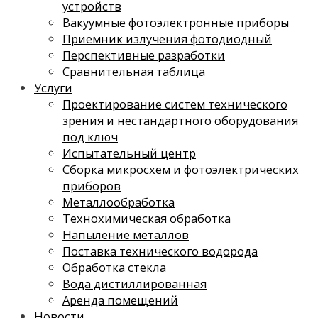
устройств
Вакуумные фотоэлектронные приборы
Приемник излучения фотодиодный
Перспективные разработки
Сравнительная таблица
Услуги
Проектирование систем технического
зрения и нестандартного оборудования
под ключ
Испытательный центр
Сборка микросхем и фотоэлектрических
приборов
Металлообработка
Технохимическая обработка
Напыление металлов
Поставка технического водорода
Обработка стекла
Вода дистиллированная
Аренда помещений
Новости