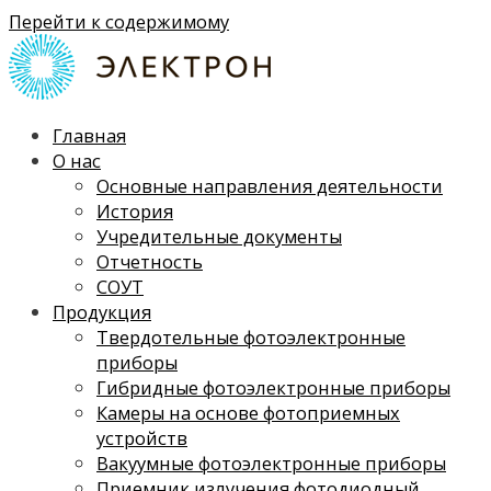
Перейти к содержимому
Главная
О нас
Основные направления деятельности
История
Учредительные документы
Отчетность
СОУТ
Продукция
Твердотельные фотоэлектронные
приборы
Гибридные фотоэлектронные приборы
Камеры на основе фотоприемных
устройств
Вакуумные фотоэлектронные приборы
Приемник излучения фотодиодный