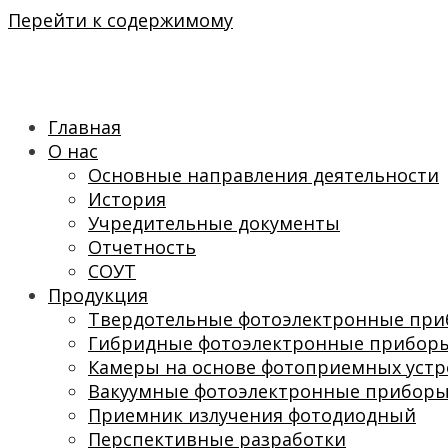
Перейти к содержимому
Главная
О нас
Основные направления деятельности
История
Учредительные документы
Отчетность
СОУТ
Продукция
Твердотельные фотоэлектронные пр
Гибридные фотоэлектронные прибор
Камеры на основе фотоприемных устр
Вакуумные фотоэлектронные прибор
Приемник излучения фотодиодный
Перспективные разработки