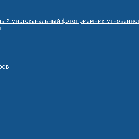
ный многоканальный фотоприемник мгновенног
ры
ров