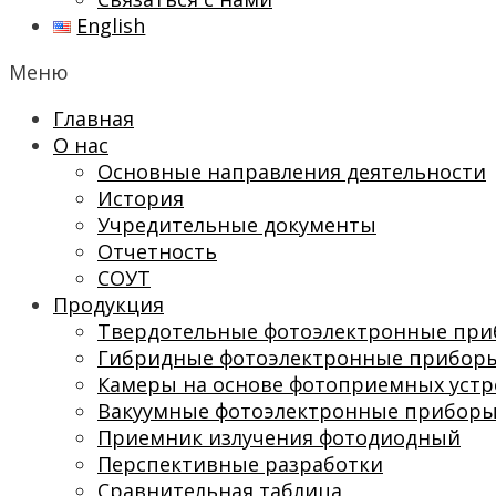
English
Меню
Главная
О нас
Основные направления деятельности
История
Учредительные документы
Отчетность
СОУТ
Продукция
Твердотельные фотоэлектронные пр
Гибридные фотоэлектронные прибор
Камеры на основе фотоприемных устр
Вакуумные фотоэлектронные прибор
Приемник излучения фотодиодный
Перспективные разработки
Сравнительная таблица