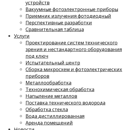
устройств
Вакуумные фотоэлектронные приборы
Приемник излучения фотодиодный
Перспективные разработки
Сравнительная таблица
Услуги
Проектирование систем технического
зрения и нестандартного оборудования
под ключ
Испытательный центр
Сборка микросхем и фотоэлектрических
приборов
Металлообработка
Технохимическая обработка
Напыление металлов
Поставка технического водорода
Обработка стекла
Вода дистиллированная
Аренда помещений
Новости