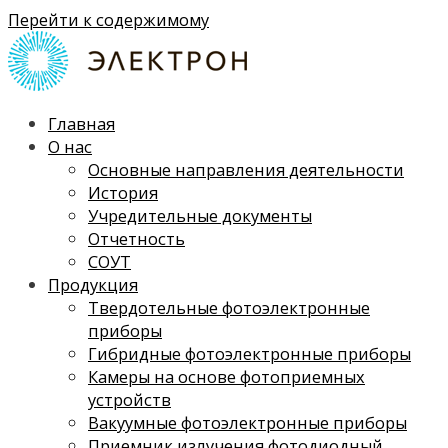
Перейти к содержимому
Главная
О нас
Основные направления деятельности
История
Учредительные документы
Отчетность
СОУТ
Продукция
Твердотельные фотоэлектронные
приборы
Гибридные фотоэлектронные приборы
Камеры на основе фотоприемных
устройств
Вакуумные фотоэлектронные приборы
Приемник излучения фотодиодный