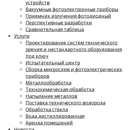
устройств
Вакуумные фотоэлектронные приборы
Приемник излучения фотодиодный
Перспективные разработки
Сравнительная таблица
Услуги
Проектирование систем технического
зрения и нестандартного оборудования
под ключ
Испытательный центр
Сборка микросхем и фотоэлектрических
приборов
Металлообработка
Технохимическая обработка
Напыление металлов
Поставка технического водорода
Обработка стекла
Вода дистиллированная
Аренда помещений
Новости