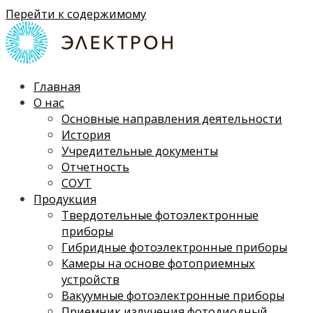
Перейти к содержимому
Главная
О нас
Основные направления деятельности
История
Учредительные документы
Отчетность
СОУТ
Продукция
Твердотельные фотоэлектронные
приборы
Гибридные фотоэлектронные приборы
Камеры на основе фотоприемных
устройств
Вакуумные фотоэлектронные приборы
Приемник излучения фотодиодный