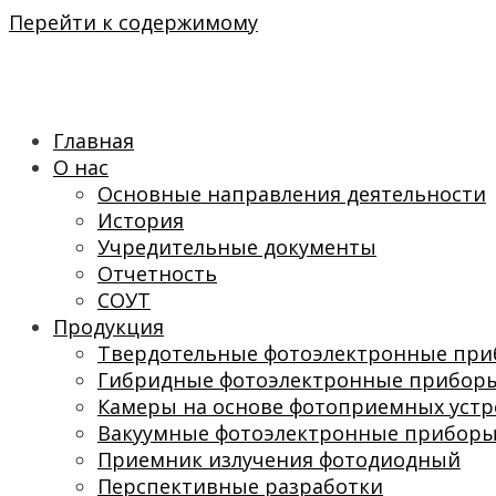
Перейти к содержимому
Главная
О нас
Основные направления деятельности
История
Учредительные документы
Отчетность
СОУТ
Продукция
Твердотельные фотоэлектронные пр
Гибридные фотоэлектронные прибор
Камеры на основе фотоприемных устр
Вакуумные фотоэлектронные прибор
Приемник излучения фотодиодный
Перспективные разработки