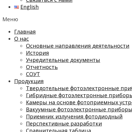
English
Меню
Главная
О нас
Основные направления деятельности
История
Учредительные документы
Отчетность
СОУТ
Продукция
Твердотельные фотоэлектронные пр
Гибридные фотоэлектронные прибор
Камеры на основе фотоприемных устр
Вакуумные фотоэлектронные прибор
Приемник излучения фотодиодный
Перспективные разработки
Сравнительная таблица