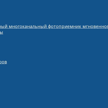
ный многоканальный фотоприемник мгновенног
ры
ров