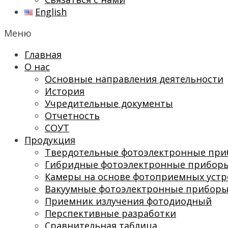
English
Меню
Главная
О нас
Основные направления деятельности
История
Учредительные документы
Отчетность
СОУТ
Продукция
Твердотельные фотоэлектронные пр
Гибридные фотоэлектронные прибор
Камеры на основе фотоприемных устр
Вакуумные фотоэлектронные прибор
Приемник излучения фотодиодный
Перспективные разработки
Сравнительная таблица