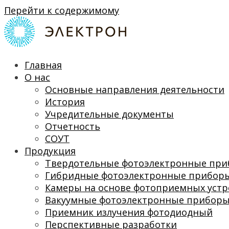
Перейти к содержимому
Главная
О нас
Основные направления деятельности
История
Учредительные документы
Отчетность
СОУТ
Продукция
Твердотельные фотоэлектронные пр
Гибридные фотоэлектронные прибор
Камеры на основе фотоприемных устр
Вакуумные фотоэлектронные прибор
Приемник излучения фотодиодный
Перспективные разработки