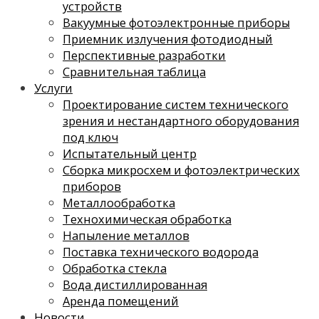
устройств
Вакуумные фотоэлектронные приборы
Приемник излучения фотодиодный
Перспективные разработки
Сравнительная таблица
Услуги
Проектирование систем технического
зрения и нестандартного оборудования
под ключ
Испытательный центр
Сборка микросхем и фотоэлектрических
приборов
Металлообработка
Технохимическая обработка
Напыление металлов
Поставка технического водорода
Обработка стекла
Вода дистиллированная
Аренда помещений
Новости