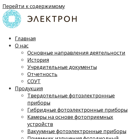
Перейти к содержимому
Главная
О нас
Основные направления деятельности
История
Учредительные документы
Отчетность
СОУТ
Продукция
Твердотельные фотоэлектронные
приборы
Гибридные фотоэлектронные приборы
Камеры на основе фотоприемных
устройств
Вакуумные фотоэлектронные приборы
Приемник излучения фотодиодный