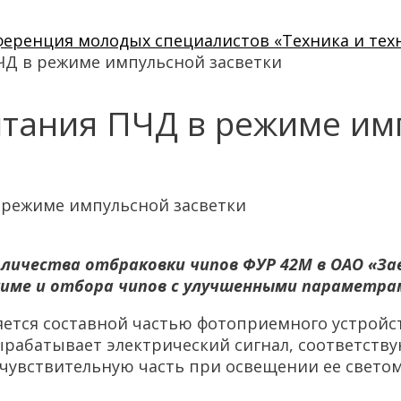
нференция молодых специалистов «Техника и тех
ЧД в режиме импульсной засветки
ытания ПЧД в режиме им
в режиме импульсной засветки
ичества отбраковки чипов ФУР 42М в ОАО «Зав
жиме и отбора чипов с улучшенными параметра
тся составной частью фотоприемного устройств
ырабатывает электрический сигнал, соответст
чувствительную часть при освещении ее светом 