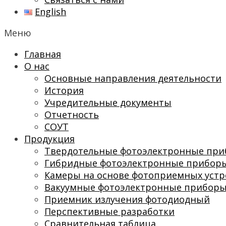
English
Меню
Главная
О нас
Основные направления деятельности
История
Учредительные документы
Отчетность
СОУТ
Продукция
Твердотельные фотоэлектронные пр
Гибридные фотоэлектронные прибор
Камеры на основе фотоприемных устр
Вакуумные фотоэлектронные прибор
Приемник излучения фотодиодный
Перспективные разработки
Сравнительная таблица