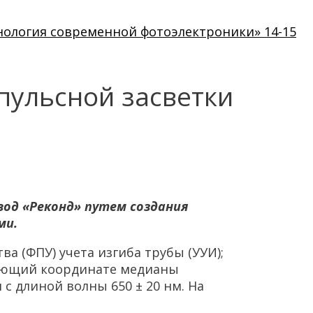
нология современной фотоэлектроники» 14-15
пульсной засветки
од «Реконд» путем создания
ми.
а (ФПУ) учета изгиба трубы (УУИ);
вующий координате медианы
с длиной волны 650 ± 20 нм. На