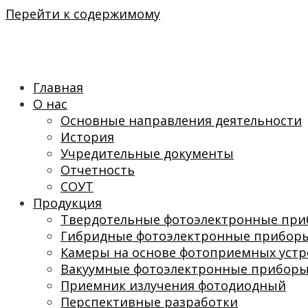
Перейти к содержимому
Главная
О нас
Основные направления деятельности
История
Учредительные документы
Отчетность
СОУТ
Продукция
Твердотельные фотоэлектронные пр
Гибридные фотоэлектронные прибор
Камеры на основе фотоприемных устр
Вакуумные фотоэлектронные прибор
Приемник излучения фотодиодный
Перспективные разработки