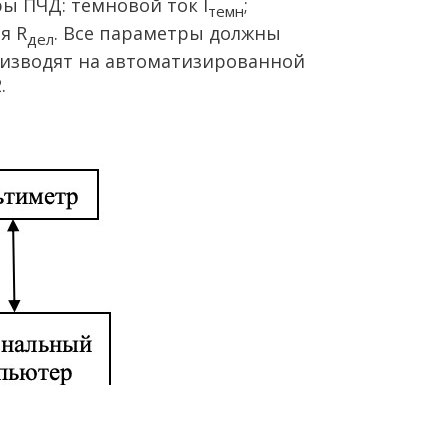
ы ПЧД: темновой ток I
;
темн
я R
. Все параметры должны
дел
роизводят на автоматизированной
.