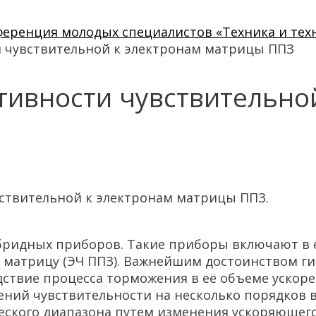
нференция молодых специалистов «Техника и тех
 чувствительной к электронам матрицы ППЗ
ивности чувствительно
ствительной к электронам матрицы ППЗ.
ибридных приборов. Такие приборы включают в
 матрицу (ЭЧ ППЗ). Важнейшим достоинством г
дствие процесса торможения в её объеме ускор
ений чувствительности на несколько порядков 
ского диапазона путем изменения ускоряющег