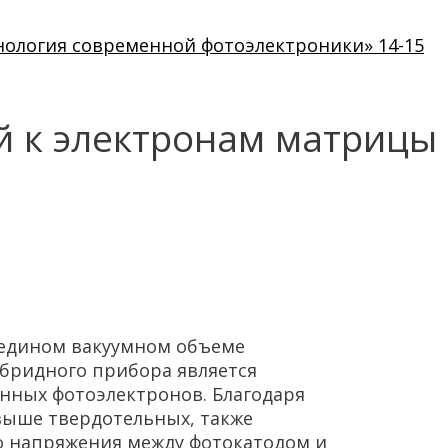
нология современной фотоэлектроники» 14-15
й к электронам матрицы
 едином вакуумном объеме
ибридного прибора является
енных фотоэлектронов. Благодаря
выше твердотельных, также
о напряжения между фотокатодом и