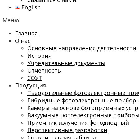
English
Меню
Главная
О нас
Основные направления деятельности
История
Учредительные документы
Отчетность
СОУТ
Продукция
Твердотельные фотоэлектронные пр
Гибридные фотоэлектронные прибор
Камеры на основе фотоприемных устр
Вакуумные фотоэлектронные прибор
Приемник излучения фотодиодный
Перспективные разработки
Сравнительная таблица