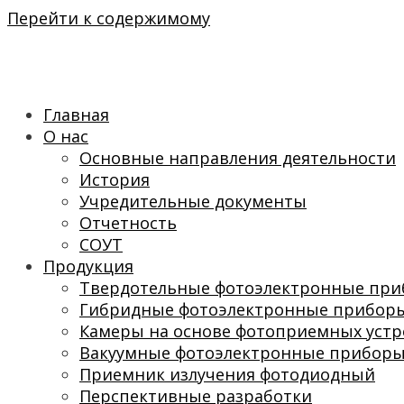
Перейти к содержимому
Главная
О нас
Основные направления деятельности
История
Учредительные документы
Отчетность
СОУТ
Продукция
Твердотельные фотоэлектронные пр
Гибридные фотоэлектронные прибор
Камеры на основе фотоприемных устр
Вакуумные фотоэлектронные прибор
Приемник излучения фотодиодный
Перспективные разработки