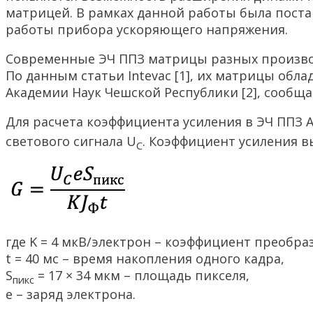
матрицей. В рамках данной работы была пост
работы прибора ускоряющего напряжения.
Современные ЭЧ ППЗ матрицы разных производ
По данным статьи Intevac [1], их матрицы обл
Академии Наук Чешской Республики [2], сообщает
Для расчета коэффициента усиления в ЭЧ ППЗ 
светового сигнала U
. Коэффициент усиления в
С
где K = 4 мкВ/электрон – коэффициент преобр
t = 40 мс – время накопления одного кадра,
S
= 17 × 34 мкм – площадь пикселя,
пикс
e – заряд электрона.