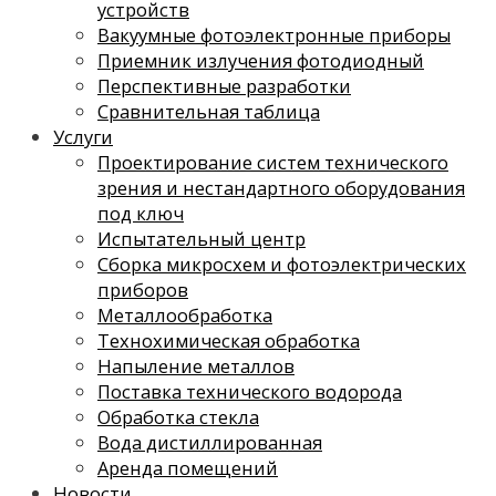
устройств
Вакуумные фотоэлектронные приборы
Приемник излучения фотодиодный
Перспективные разработки
Сравнительная таблица
Услуги
Проектирование систем технического
зрения и нестандартного оборудования
под ключ
Испытательный центр
Сборка микросхем и фотоэлектрических
приборов
Металлообработка
Технохимическая обработка
Напыление металлов
Поставка технического водорода
Обработка стекла
Вода дистиллированная
Аренда помещений
Новости