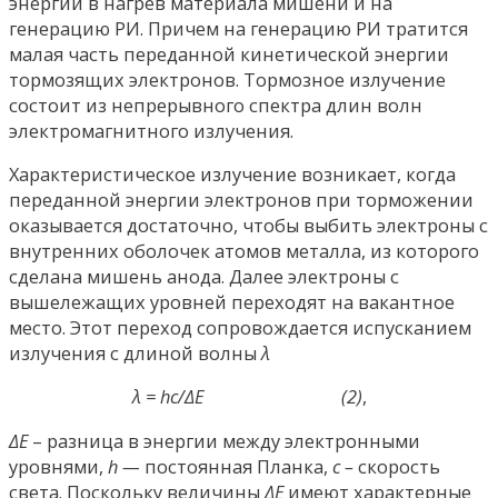
энергии в нагрев материала мишени и на
генерацию РИ. Причем на генерацию РИ тратится
малая часть переданной кинетической энергии
тормозящих электронов. Тормозное излучение
состоит из непрерывного спектра длин волн
электромагнитного излучения.
Характеристическое излучение возникает, когда
переданной энергии электронов при торможении
оказывается достаточно, чтобы выбить электроны с
внутренних оболочек атомов металла, из которого
сделана мишень анода. Далее электроны с
вышележащих уровней переходят на вакантное
место. Этот переход сопровождается испусканием
излучения с длиной волны
λ
λ =
hc
/ΔE (2)
,
ΔE
– разница в энергии между электронными
уровнями,
h —
постоянная Планка,
с –
скорость
света. Поскольку величины
ΔE
имеют характерные