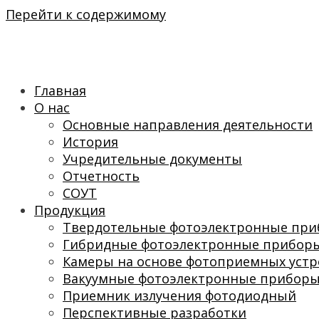
Перейти к содержимому
Главная
О нас
Основные направления деятельности
История
Учредительные документы
Отчетность
СОУТ
Продукция
Твердотельные фотоэлектронные пр
Гибридные фотоэлектронные прибор
Камеры на основе фотоприемных устр
Вакуумные фотоэлектронные прибор
Приемник излучения фотодиодный
Перспективные разработки