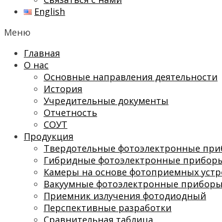
English
Меню
Главная
О нас
Основные направления деятельности
История
Учредительные документы
Отчетность
СОУТ
Продукция
Твердотельные фотоэлектронные пр
Гибридные фотоэлектронные прибор
Камеры на основе фотоприемных устр
Вакуумные фотоэлектронные прибор
Приемник излучения фотодиодный
Перспективные разработки
Сравнительная таблица